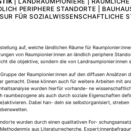
STIK
| LANDRAUMPIONIERE | RÄUMLICH
LICH PERIPHERE STANDORTE | BAUHAUS
ESSUR FÜR SOZIALWISSENSCHAFTLICHE
stellung auf, welche ländlichen Räume für Raumpionier:innen
erungen von Raumpionier:innen an ländlich periphere Stando
nicht die objektive, sondern die von Landraumpionier:innen
 Gruppe der Raumpionier:innen auf den diffusen Ansätzen 
bar gemacht. Diese können auch für weitere Arbeiten mit a
 Inhaltsanalyse wurden hierfür vorhande- ne wissenschaftli
h raumbezogene als auch durch soziale Eigenschaften defin
)aktivieren. Dabei han- deln sie selbstorganisiert, strebe
Lebenswelten.
ndorte wurden durch einen qualitativen For- schungsansatz
 Methodenmix aus Literaturrecherche, Expert:innenbefragung